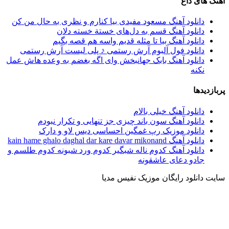
آهنگ های داغ
دانلود آهنگ مسعود مفیدی بیا کنارم و نظری به حال من کن
دانلود آهنگ قسم به دل‌های خستة خسته دلان
دانلود آهنگ بیا تا مثله قدیم واسه هم قصه بگیم
دانلود فول آلبوم آرش رستمى ♪ پلی لیست آرش رستمى
دانلود آهنگ بابک جهانبخش وای اگه بغضم به وعده هاش عمل
نکنه
پربازدیدها
دانلود آهنگ خیلی بالام
دانلود آهنگ سون باند چیزی جز تنهایی و تکرار نبودم
دانلود موزیک رپ غمگین احساسی دیس لاو و دارک
دانلود آهنگ kain hame ghalo daghal dar kare davar mikonand
دانلود آهنگ کدوم ناله شبگیر کدوم ورد شبونه کدوم طلسم و
جادو دعای عاشقونه
سایت دانلود رایگان موزیک نفیس مدیا