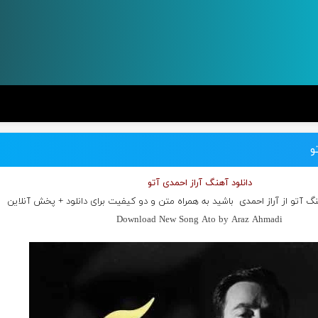
و
دانلود آهنگ آراز احمدی آتو
نگ آتو از
آراز احمدی
باشید به همراه متن و دو کیفیت برای دانلود + پخش آنلاین
Download New Song Ato by Araz Ahmadi