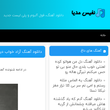
دانلود آهنگ، فول آلبوم و پلی لیست جدید
خانه
آهنگ های داغ
دانلود آهنگ آراد خواب دی
دانلود آهنگ دل من هواتو کرده
لعنتی خوب بلدی حال منو بی تو
در ادامه شنونده آه
حس میکنم تیرگی هاله رو
دانلود آهنگ یه الماس مثله
رستم و امی نم سر بی کلا تزار مغز
نیکلا تسلا
دانلود آهنگ آدم که یاد گذشته
هاش میافته چشمانش از گریه
اشکآلود میشه