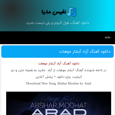
دانلود آهنگ، فول آلبوم و پلی لیست جدید
خانه
دانلود آهنگ آراد آبشار موهات
دانلود آهنگ آراد آبشار موهات
در ادامه شنونده آهنگ آبشار موهات از
آراد
باشید به همراه متن و دو
کیفیت برای دانلود + پخش آنلاین
Download New Song Abshar Moohat by Arad