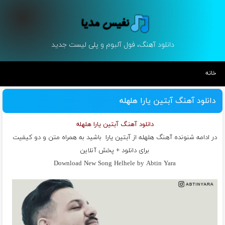
دانلود آهنگ، فول آلبوم و پلی لیست جدید
خانه
دانلود آهنگ آبتین یارا هلهله
دانلود آهنگ آبتین یارا هلهله
در ادامه شنونده آهنگ هلهله از
آبتین یارا
باشید به همراه متن و دو کیفیت
برای دانلود + پخش آنلاین
Download New Song Helhele by Abtin Yara