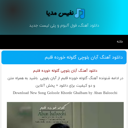
دانلود آهنگ، فول آلبوم و پلی لیست جدید
خانه
دانلود آهنگ آبان بلوچی گلوله خورده قلبم
دانلود آهنگ آبان بلوچی گلوله خورده قلبم
در ادامه شنونده آهنگ گلوله خورده قلبم از
آبان بلوچی
باشید به همراه متن
و دو کیفیت برای دانلود + پخش آنلاین
Download New Song Goloole Khorde Ghalbam by Aban Baloochi