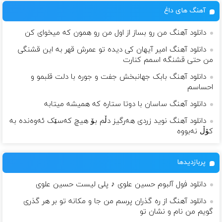
آهنگ های داغ
دانلود آهنگ من رو بساز از اول من رو همون که میخوای کن
دانلود آهنگ امیر آیهان کی دیده تو عمرش قهر به این قشنگی
من حتی قشنگه اسمم کنارت
دانلود آهنگ بابک جهانبخش جفت و جوره با دلت قلبمو و
احساسم
دانلود آهنگ ساسان با دوتا ستاره که همیشه میتابه
دانلود آهنگ نوید زردی هه‌رگیز دڵم بۆ هیچ که‌سێک ئه‌وه‌نده به
کۆڵ نه‌بووه
پربازدیدها
دانلود فول آلبوم حسین علوی ♪ پلی لیست حسین علوی
دانلود آهنگ از ره گذران پرسم من جا و مکانه تو بر هر گذری
گویم من نام و نشان تو