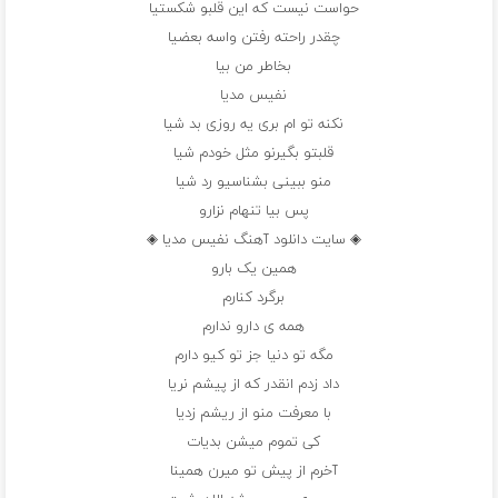
حواست نیست که این قلبو شکستیا
چقدر راحته رفتن واسه بعضیا
بخاطر من بیا
نفیس مدیا
نکنه تو ام بری یه روزی بد شیا
قلبتو بگیرنو مثل خودم شیا
منو ببینی بشناسیو رد شیا
پس بیا تنهام نزارو
◈ سایت دانلود آهنگ نفیس مدیا ◈
همین یک بارو
برگرد کنارم
همه ی دارو ندارم
مگه تو دنیا جز تو کیو دارم
داد زدم انقدر که از پیشم نریا
با معرفت منو از ریشم زدیا
کی تموم میشن بدیات
آخرم از پیش تو میرن همینا