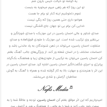
یه گوشه تو خیالت خیس بارون شم
تو این روزا که هر راهی میرم میخوره به بنبست
تموم دلخوشیم اینه کنار تو برام جا هست
هوامو داری حتی همین روزا که رنگی نیست
خدایی کن برام بی تو جهان جای قشنگی نیست
صدای شناور و عالی احسان یاسین در این موزیک، با صدای شورانگیز و
بی‌نظیر وی ترکیب شده است. این موزیک با ملودی فوق‌العاده و صدای
متفاوت احسان یاسین، می‌تواند در ذهن شنوندگان به یاد ماندنی باشد و
احساسات مختلف را در انسان شعله ور کند. از ویژگی‌های جالب آهنگ بغلم
کن احسان یاسین می‌توان به ترکیبی از ملودی‌های زیبا و هماهنگ، بک‌گراند
پرانرژی و اجرای شگفت‌انگیز احسان یاسین اشاره کرد. صدای احسان یاسین در
این اثر با هنرمندی و مهارت بالا به کار گرفته شده و همراه با آهنگ به گوش
مخاطبان آرامش و شادی می‌بخشد.
امیدواریم که این اثر موفق بغلم کن
احسان یاسین
، توجه و علاقهٔ شما را به
سمت خود جلب کند و شما را به عالمی از هماهنگی، هنر و آرامش ببرد.