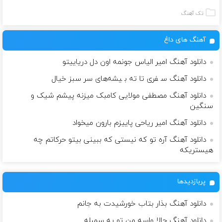
تک آهنگ
آهنگ های داغ
دانلود آهنگ امیر الیاس جونمه اون دل دریاییتو
دانلود آهنگ ‫ﺳ ﻔﺮی ﺗﺎ ﺗﻪ ﺑ ﻴﺸﻪﻫﺎی ﺳﺮ ﺳﺒﺰ ﺧﻴﺎل
دانلود آهنگ مصطفی مولایی کامبک میزنه پیشم شیک و
سنگین
دانلود آهنگ امیر ریاحی پاییزم بارون میخواد
دانلود آهنگ آره تو که نیستی که ببینی بیتو حرکاتم چه
هیستریکه
پربازدیدها
دانلود آهنگ بذار بتاب خورشیدت به جانم
دانلود آهنگ حالا واسه من تو یه سمبله