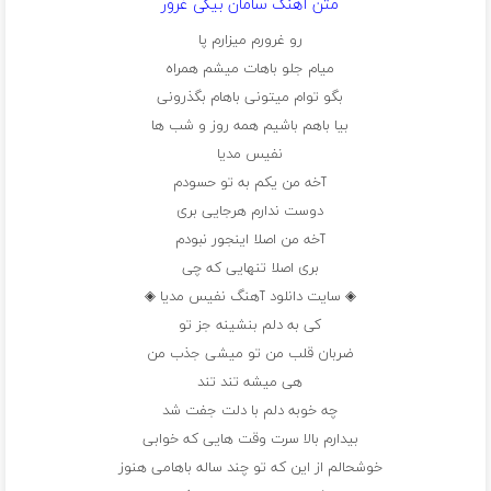
متن آهنگ سامان بیگی غرور
رو غرورم میزارم پا
میام جلو باهات میشم همراه
بگو توام میتونی باهام بگذرونی
بیا باهم باشیم همه روز و شب ها
نفیس مدیا
آخه من یکم به تو حسودم
دوست ندارم هرجایی بری
آخه من اصلا اینجور نبودم
بری اصلا تنهایی که چی
◈ سایت دانلود آهنگ نفیس مدیا ◈
کی به دلم بنشینه جز تو
ضربان قلب من تو میشی جذب من
هی میشه تند تند
چه خوبه دلم با دلت جفت شد
بیدارم بالا سرت وقت هایی که خوابی
خوشحالم از این که تو چند ساله باهامی هنوز