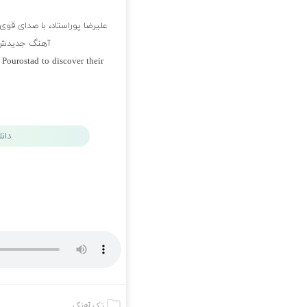
علیرضا پوراستاد، با صدای قوی
آهنگ جدیدش م
ourostad to discover their
پلی لیست علیرضا پوراستاد
دان
تک آهنگ