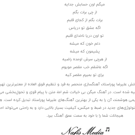
میگم اون حسابش جدایه
از چی برات بگم
برات بگم از کجای قلبم
اگه عشق تو دریاس
تو اون دریا ناخدای قلبم
دلم خون که میشه
پشیمون که میشه
از هرچی سرش ا‌ومده راضیه
اگه عاشقم خب مقصر مویوم
برای تو بمیرم مقصر کیه
ش علیرضا پوراستاد، آهنگسازی منحصر به فرد و تنظیم فوق العاده از معتبرترین تهی
ه شده است. در آهنگ میگن بی خیالت شم اما، متن با پیام قوی و تحول‌بخشی می‌ب
می هوشمند، آن را به یکی از بهترین آهنگ‌های علیرضا پوراستاد تبدیل کرده است. 
کنولوژی‌های جدید در ضبط و میکس، کیفیت بسیار بالایی دارد و به راحتی می‌تواند ا
هیجانات شما را با خود به سمت عمق آهنگ ببرد.