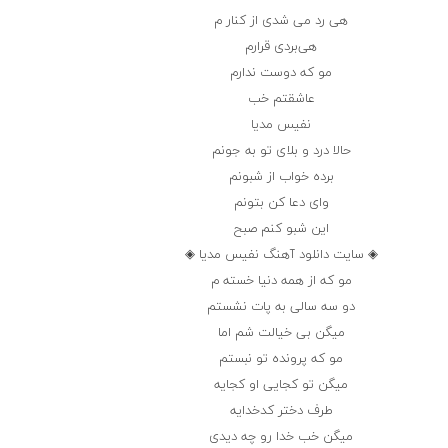
هی رد می شدی از کنار م
هی‌بردی قرارم
مو که دوست ندارم
عاشقتم خب
نفیس مدیا
حالا درد و بلای تو به جونم
برده خواب از شبونم
وای دعا کن بتونم
این شبو کنم صبح
◈ سایت دانلود آهنگ نفیس مدیا ◈
مو که از همه دنیا خسته م
دو سه سالی به پات نشستم
میگن بی خیالت شم اما
مو که پرونده تو نبستم
میگن تو کجایی او کجایه
طرف دختر کدخدایه
میگن خب خدا رو چه دیدی