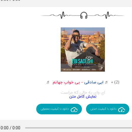
گر تو دلیل عاشقی باشی
بر روی قلبم عشق می بارد
گر تو دلیل عاشقی باشی
عاشق تر از مجنون منم جانم
این گونه با چشمت نرنجانم
با تو میان آسمان هایم
هستی تو در امروز و فردایم
بمان که راهی پیش پایم نیست
جز عشق تو چیزی پناهم نیست
بمان که آرامش من باشی
مثل من و تو که در عالم نیست
عاشق تر از مجنون منم جانم
(2) » ♬
ابی صادقی
–
بی خوابِ جهانم
♬
این گونه با چشمت نرنجانم
ای وای به حالی که مراست
با تو میان آسمان هایم
دل من پیش شماست
هستی تو در امروز و فردایم
به خدایی که خداست
دانلود با کیفیت اصلی
دانلود با کیفیت معمولی
دوست دارم
دل پر از یاد شماست
پر از اون خاطره هاست