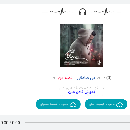
به خدایی که خداست
دوست دارم
دلتنگ من و آه من و خواهش من شو
پیدا شو ازین پنجره آرامش من شو
من منتظر دیدن ماهم
بی خواب جهانم شب آرام ندارم
بی دیدن روی تو سرانجام ندارم
وای از شب دلتنگ سیاهم
ای وای که بی بال و پرم
نگرفتی خبرم
زده امشب به سرم
(3) » ♬
ابی صادقی
–
قصه من
♬
پیشت باشم
بی تو تمامست قصه ی من
با دل در به درم
تازه شروع شد غصه ی من
چشم از گریه ترم
ای دل کمی حوصله کن
دانلود با کیفیت اصلی
دانلود با کیفیت معمولی
من از اینجا بپرم
با خنده مرا دیوانه کن
پیشت باشم
با چشم خویش دیدم چرا
دلتنگ من و آه من و خواهش من شو
جانه من می رود ای خدا
پیدا شو ازین پنجره آرامش من شو