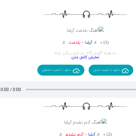
(1) » ♬
آرشا
–
بلدمت
♬
به همه گفتم اگه بره بازم پیگیر منه
گفتم یکم تنها باشه خیلی بهتره
نزاشتم فید شی یه ذره
دانلود با کیفیت اصلی
دانلود با کیفیت معمولی
گفتم هرجا بره تهش بیبی منه
گرم شد چجوری با یکی سر تو
یه دفعه گرفتی فاز چی مگه تو
هیچی دیگه واسم جالب نی بعد تو
فقط تو بهم بگو یادت نیست مگه خب
من با تو داستانو بردم جلو
همه چیمو گفتم به تو
از خودم که خاطر جمعم
(2) » ♬
آرشا
–
آدم نشدم
♬