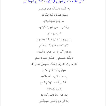
متن آهنگ علی میری ازشون انداختی میوفتی
یه شب دلتنگ من میشی
دلت میخاد که برگردی
اما اینو نفهمیدی
چقدر به من تو بد کردی
نفیس مدیا
ببین پیله نکن دیگه به من
نگو آخه به تو گیره دلم
بدون آب از سر من رد شده
دیگه خستم از عشق سیره دلم
◈ سایت دانلود آهنگ نفیس مدیا ◈
میارزه که تنها شم
یه سال توی غم باشم
عشقی که داغونم کردو
ولی نمیخام
یاد من اونجایی که تو
زندگی رو باختی میوفتی