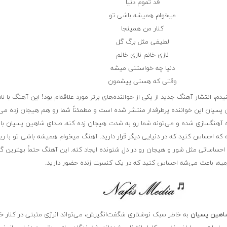
قد تموم دنیا
میخوام همیشه باشی تو
کنار من همینجا
لطیفی مثل برگ گل
نازی خانم نازی خانم
دنیا چه خواستنی میشه
وقتی که هستی پیشمون
یدم، انتشار آهنگ جدید از یکی از خواننده‌های برتر مورد علاقه‌ام بود! این آهنگ با ن
یان این خواننده پرطرفدار منتشر شده است و مطمئناً شما رو هم هیجان زده می‌ک
ه آهنگسازی شده و می‌تونه شما رو به شدت هیجان زده کنه. صدای شاهین پسیان با ت
ه احساس کنید که در دنیایی دیگر قرار دارید. آهنگ میخوام همیشه باشی تو با ری
احساساتی مثل شور و هیجان رو در دل شنونده ایجاد کنه. این آهنگ حتماً بهترین گز
یه، باعث می‌شه احساس کنید که در یک کنسرت زنده حضور دارید.
هین پسیان
به خاطر سبک نوشتاری شگفت‌انگیزش، می‌تواند انرژی مثبتی در کنار خ