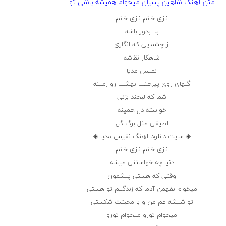
متن آهنگ شاهین پسیان میخوام همیشه باشی تو
نازی خانم نازی خانم
بلا بدور باشه
از چشمایی که انگاری
شاهکار نقاشه
نفیس مدیا
گلهای روی پیرهنت بهشت رو زمینه
شما که لبخند بزنی
خواسته دل همینه
لطیفی مثل برگ گل
◈ سایت دانلود آهنگ نفیس مدیا ◈
نازی خانم نازی خانم
دنیا چه خواستنی میشه
وقتی که هستی پیشمون
میخوام بفهمن آدما که زندگیم تو هستی
تو شیشه غم من و با محبتت شکستی
میخوام تورو میخوام تورو