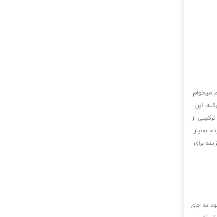
ام میخوام
نه. این
رکیبی از
تم بسیار
ینه برای
ود به جای