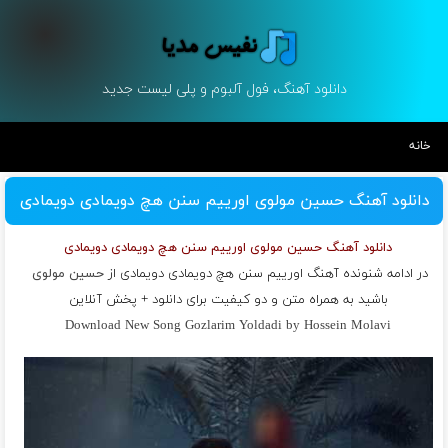
دانلود آهنگ، فول آلبوم و پلی لیست جدید
خانه
دانلود آهنگ حسین مولوی اورییم سنن هچ دویمادی دویمادی
دانلود آهنگ حسین مولوی اورییم سنن هچ دویمادی دویمادی
در ادامه شنونده آهنگ اورییم سنن هچ دویمادی دویمادی از
حسین مولوی
باشید به همراه متن و دو کیفیت برای دانلود + پخش آنلاین
Download New Song Gozlarim Yoldadi by Hossein Molavi