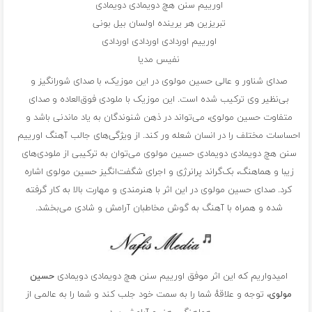
اورییم سنن هچ دویمادی دویمادی
تبریزین هر یرینده اولسان بیل بونی
اورییم اوردادی اوردادی اوردادی
نفیس مدیا
صدای شناور و عالی حسین مولوی در این موزیک، با صدای شورانگیز و
بی‌نظیر وی ترکیب شده است. این موزیک با ملودی فوق‌العاده و صدای
متفاوت حسین مولوی، می‌تواند در ذهن شنوندگان به یاد ماندنی باشد و
احساسات مختلف را در انسان شعله ور کند. از ویژگی‌های جالب آهنگ اورییم
سنن هچ دویمادی دویمادی حسین مولوی می‌توان به ترکیبی از ملودی‌های
زیبا و هماهنگ، بک‌گراند پرانرژی و اجرای شگفت‌انگیز حسین مولوی اشاره
کرد. صدای حسین مولوی در این اثر با هنرمندی و مهارت بالا به کار گرفته
شده و همراه با آهنگ به گوش مخاطبان آرامش و شادی می‌بخشد.
امیدواریم که این اثر موفق اورییم سنن هچ دویمادی دویمادی
حسین
مولوی
، توجه و علاقهٔ شما را به سمت خود جلب کند و شما را به عالمی از