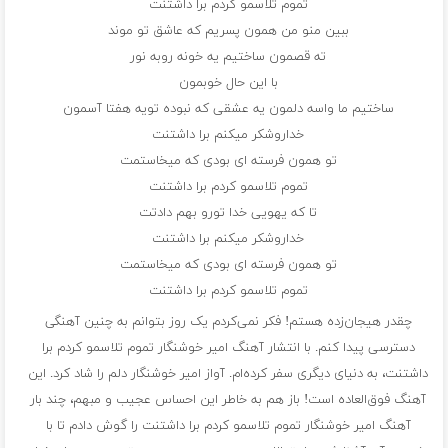
تموم تلاسمو کردم برا داشتنت
ببین منو من همون پسریم که عاشق تو موند
ته قصمون ساختیم یه خونه روبه نور
با این حال خوبمون
ساختیم ما واسه دلمون یه عشقی که نبوده تویه هفتا آسمون
خداروشکر میکنم برا داشتنت
تو همون فرسته ای بودی که میخاستمت
تموم تلاسمو کردم برا داشتنت
تا که یهویی خدا تورو بهم‌ دادتت
خداروشکر میکنم برا داشتنت
تو همون فرسته ای بودی که میخاستمت
تموم تلاسمو کردم برا داشتنت
چقدر هیجان‌زده هستم! فکر نمی‌کردم یک روز بتوانم به چنین آهنگی
دسترسی پیدا کنم. با انتشار آهنگ امیر خوشنگار تموم تلاسمو کردم برا
داشتنت، به دنیای دیگری سفر کرده‌ام. آواز امیر خوشنگار دلم را شاد کرد. این
آهنگ فوق‌العاده است! باز هم به خاطر این احساس عجیب و مبهم، چند بار
آهنگ امیر خوشنگار تموم تلاسمو کردم برا داشتنت را گوش دادم تا با