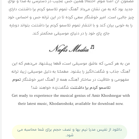
مضمون آن آشنا شوم. احتمالا همین حس عجیب در دسترسی به صدا و نوای
جدید بود که به من نشان می‌داد آهنگ تموم تلاسمو کردم برا داشتنت دارای
چیز جالبی است. امیر خوشنگار سعی کرده تا در این ترانه حس و احساس خود
را به خوبی بیان کند و با انتشار تموم تلاسمو کردم برا داشتنت بتواند دوباره
جای پای خود را در دنیای موسیقی محکمتر کند.
من به هر کسی که عاشق موسیقی است، قطعا پیشنهاد می‌دهم که این
آهنگ جذاب و شگفت‌انگیز را بشنود. مطمئنا به دلیل موسیقی زیبا، ترانه
مفهومی و خلاقیت در ساختار آهنگ، همه از آهنگ امیر خوشنگار
تموم
تلاسمو کردم برا داشتنت
شگفت‌زده خواهند شد!
Get ready to experience the musical genius of Amir Khoshnegar with
their latest music, Khodaroshokr, available for download now.
پلی لیست امیر خوشنگار
دانلود از نفیس مدیا نیم بها و نصف حجم برای شما محاسبه می
شود.