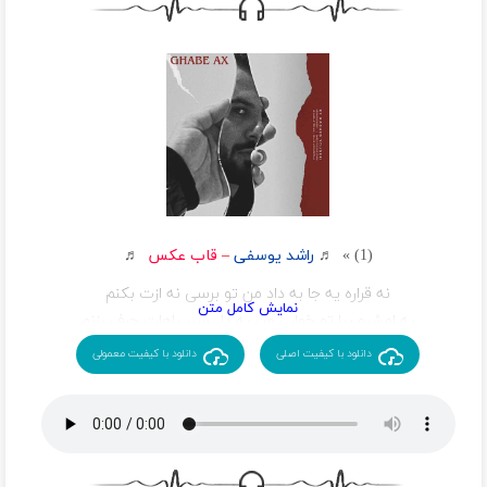
(1) » ♬
راشد یوسفی
–
قاب عکس
♬
نه قراره یه جا به داد من تو برسی نه ازت بکنم
یه امشبو بیا تو خواب من یه دل سیر باهات حرف بزنم
دانلود با کیفیت اصلی
دانلود با کیفیت معمولی
بیا بزن به من یه سر
من هنوز همونم یکم شکسته تر
ولی میدونی واسه تو
هنوزم میشه تن زخم من سپر