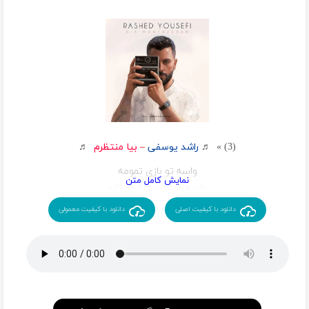
قسمت ما شاید این بوده
به هوای پس دادن یادگاریات
بدون هم تنها بمونیم
باش رو حرفمون
دلم خوشه میدونم لاقل
بیا بیرون تو این قاب عکس نمون
هر دو زیر یه آسمونیم
یه قلب سفید و یه تبریک ساده
اما بی جوابه یه بار دیگم
واسه همین حال و دلخوشی کوتاه
انگار باید وایسم یه سال دیگم
نمیدونی چقدر صبر کردم
(3) » ♬
راشد یوسفی
–
بیا منتظرم
♬
واسه ی امروز و این ساعت
واسه تو بازی تمومه
یه بهونه شه تکست بدم
واسه من شروع شده تازه
یکمم شده حرف بزنیم باهم
مثله من دیوونه
دانلود با کیفیت اصلی
دانلود با کیفیت معمولی
یا بگم از خاطره هایی
کی میتونه باهات بسازه
که نرفتن از یادم
توی نگات یه رازه
ببین منه خسته ی تنها
که نمیشه بفهممش
هنوزم تورو کم
از هرچی میترسید دلم
دارم
آخرشم اومد سرش
بگو هست یادت یا نه